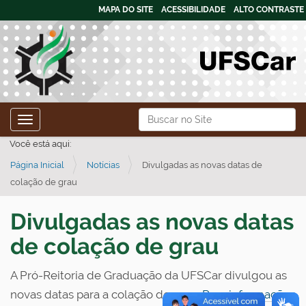
MAPA DO SITE
ACESSIBILIDADE
ALTO CONTRASTE
N
Busca
Toggle navigation
a
Busca Avançada…
Você está aqui:
v
Página Inicial
Notícias
Divulgadas as novas datas de
e
colação de grau
g
a
Divulgadas as novas datas
ç
de colação de grau
ã
o
A Pró-Reitoria de Graduação da UFSCar divulgou as
novas datas para a colação de grau.
Para informações