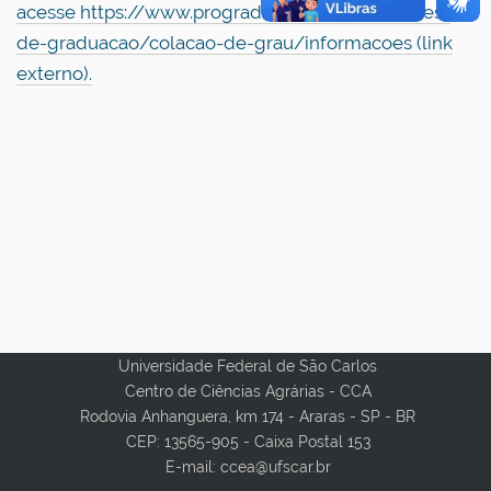
acesse https://www.prograd.ufscar.br/estudantes-
de-graduacao/colacao-de-grau/informacoes (link
externo).
Universidade Federal de São Carlos
Centro de Ciências Agrárias - CCA
Rodovia Anhanguera, km 174 - Araras - SP - BR
CEP: 13565-905 - Caixa Postal 153
E-mail: ccea@ufscar.br